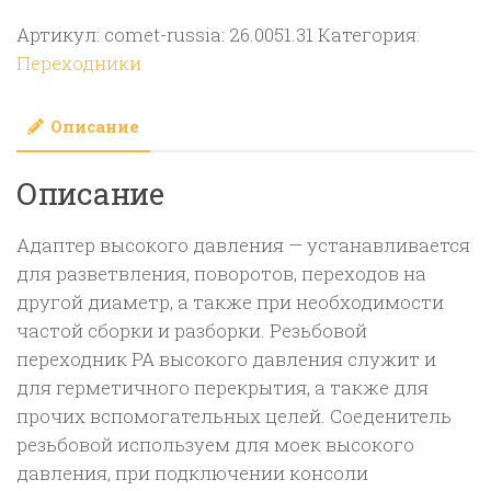
Переходник
Артикул:
comet-russia: 26.0051.31
Категория:
штуцер
Переходники
M22х1,5;
штуцер
Описание
1/4″
Описание
Адаптер высокого давления — устанавливается
для разветвления, поворотов, переходов на
другой диаметр, а также при необходимости
частой сборки и разборки. Резьбовой
переходник PA высокого давления служит и
для герметичного перекрытия, а также для
прочих вспомогательных целей. Соеденитель
резьбовой используем для моек высокого
давления, при подключении консоли