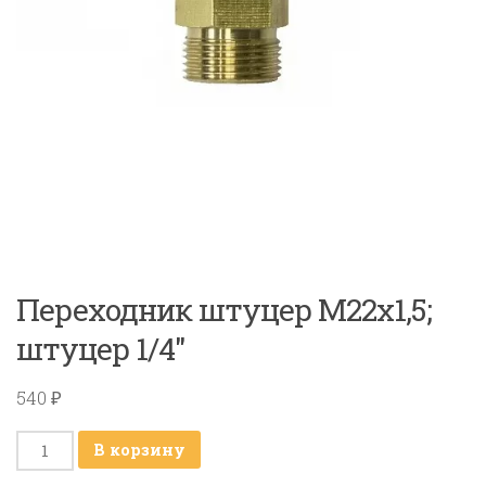
Переходник штуцер M22х1,5;
штуцер 1/4″
540
₽
Количество
В корзину
товара