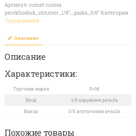
Артикул:
comet-russia:
штуцер
perekhodnik_shtutser_1/8";_gaika_3/8"
Категория:
1/8″;
Переходники
гайка
3/8″
Описание
Описание
Характеристики:
Торговая марка
R+M
Вход
1/8 наружняя резьба
Выход
3/8 внутренняя резьба
Похожие товары