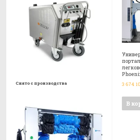
Униве
портал
легков
Phoeni
Снято с производства
3 674 1
В ко