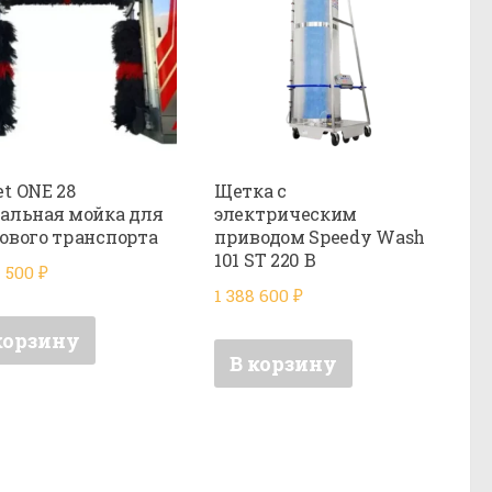
t ONE 28
Щетка с
альная мойка для
электрическим
ового транспорта
приводом Speedy Wash
101 ST 220 В
4 500
₽
1 388 600
₽
корзину
В корзину