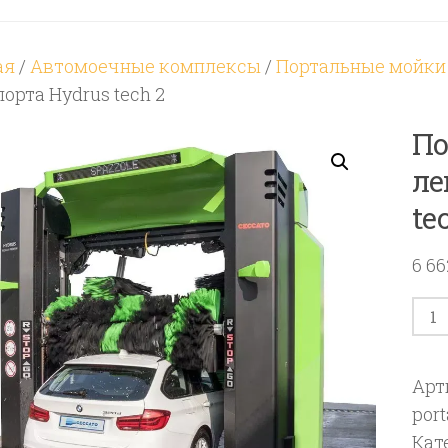
ая
/
Автомоечные комплексы
/
Портальные мойки
орта Hydrus tech 2
По
ле
te
6 6
Кол
тов
Пор
Арт
мой
por
для
Кат