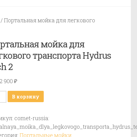
/ Портальная мойка для легкового
ртальная мойка для
гкового транспорта Hydrus
ch 2
62 900
₽
ичество
В корзину
ара
тальная
икул:
comet-russia:
ка
talnaya_moika_dlya_legkovogo_transporta_hydrus_t
егория:
Портальные мойки