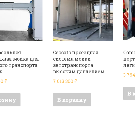
рсальная
Ceccato проездная
Come
ьная мойка для
система мойки
порт
ого транспорта
автотранспорта
легк
x
высоким давлением
3 76
00
₽
7 613 300
₽
В 
рзину
В корзину