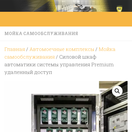
Перейти к содержимому
МОЙКА САМООБСЛУЖИВАНИЯ
Главная
/
Автомоечные комплексы
/
Мойка
самообслуживания
/ Силовой шкаф
автоматики системы управления Premium
удаленный доступ