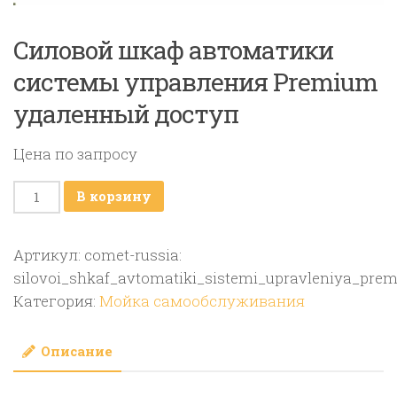
Силовой шкаф автоматики
системы управления Premium
удаленный доступ
Цена по запросу
Количество
В корзину
товара
Силовой
Артикул:
comet-russia:
шкаф
silovoi_shkaf_avtomatiki_sistemi_upravleniya_pre
автоматики
Категория:
Мойка самообслуживания
системы
управления
Описание
Premium
удаленный