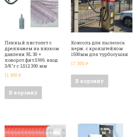
Пенный пистолет с
Консоль для пылесоса
дреннажем на низком
нерж. с кронштейном
давлени RL 30 +
1500мм для турбосушки
поворот.фит.SW6. вход
17 300
₽
3/8″г с LS12 300 мм
11 300
₽
В корзину
В корзину