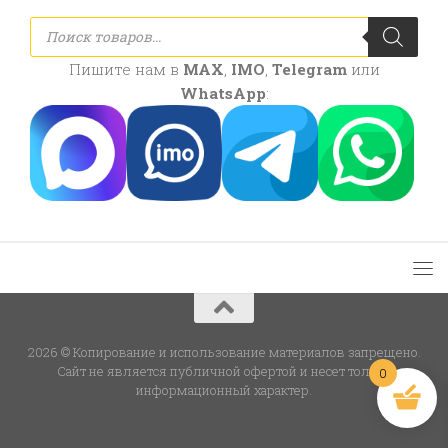
Поиск
товаров
Пишите нам в
MAX
,
IMO
,
Telegram
или
WhatsApp
:
2026 © Копирование и использование материалов запрещено.
Сайт не является публичной офертой и несет только
0
информационный характер.