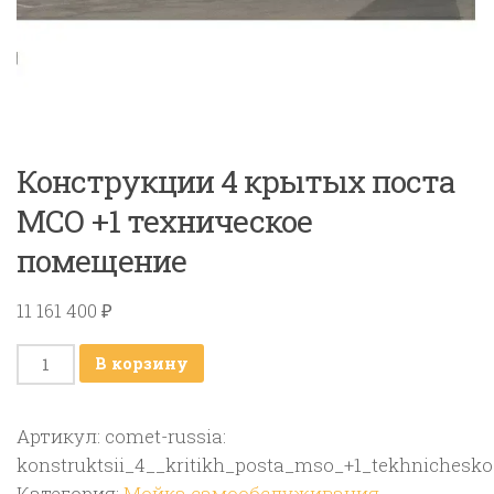
Конструкции 4 крытых поста
МСО +1 техническое
помещение
11 161 400
₽
Количество
В корзину
товара
Конструкции
Артикул:
comet-russia:
4
konstruktsii_4__kritikh_posta_mso_+1_tekhniches
крытых
Категория:
Мойка самообслуживания