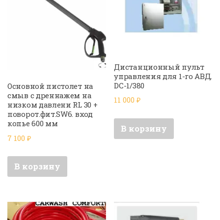
Дистанционный пульт
управления для 1-го АВД,
DC-1/380
Основной пистолет на
смыв с дреннажем на
11 000
₽
низком давлени RL 30 +
поворот.фит.SW6. вход
копье 600 мм
В корзину
7 100
₽
В корзину