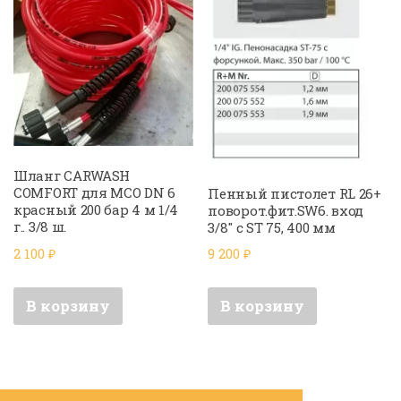
Шланг CARWASH
COMFORT для МСО DN 6
Пенный пистолет RL 26+
красный 200 бар 4 м 1/4
поворот.фит.SW6. вход
г.. 3/8 ш.
3/8″ с ST 75, 400 мм
2 100
₽
9 200
₽
В корзину
В корзину