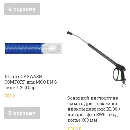
В корзину
Шланг CARWASH
COMFORT для МСО DN 8
синий 200 бар
700
₽
Основной пистолет на
смыв с дреннажем на
низком давлени RL 30 +
В корзину
поворот.фит.SW6. вход
копье 600 мм
7 100
₽