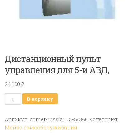
Дистанционный пульт
управления для 5-и АВД,
24 100
₽
Количество
В корзину
товара
Дистанционный
Артикул:
comet-russia: DC-5/380
Категория:
пульт
Мойка самообслуживания
управления
для