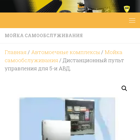
Перейти к содержимому
МОЙКА САМООБСЛУЖИВАНИЯ
Главная
/
Автомоечные комплексы
/
Мойка
самообслуживания
/ Дистанционный пульт
управления для 5-и АВД,