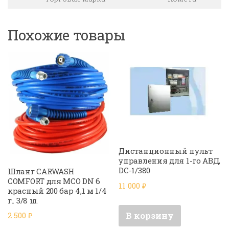
Похожие товары
Дистанционный пульт
управления для 1-го АВД,
DC-1/380
Шланг CARWASH
COMFORT для МСО DN 6
11 000
₽
красный 200 бар 4,1 м 1/4
г.. 3/8 ш.
В корзину
2 500
₽