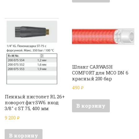
Шланг CARWASH
COMFORT для МСО DN 6
красный 200 бар
490
₽
Пенный пистолет RL 26+
поворот.фит.SW6. вход
В корзину
3/8″ с ST 75, 400 мм
9 200
₽
В корзину