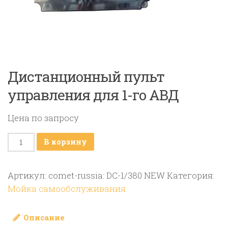
Дистанционный пульт
управления для 1-го АВД
Цена по запросу
Количество
В корзину
товара
Дистанционный
Артикул:
comet-russia: DC-1/380 NEW
Категория:
пульт
Мойка самообслуживания
управления
для
Описание
1-